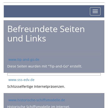
Toggle
navigat
Befreundete Seiten
und Links
www.tip-and-go.de
Diese Seiten wurden mit "Tip-and-Go" erstellt.
www.sss-edv.de
Schlüsselfertige Internetpräsenzen.
www.historische-schiffsmodelle.de
Historische Schiffsmodelle im Internet.