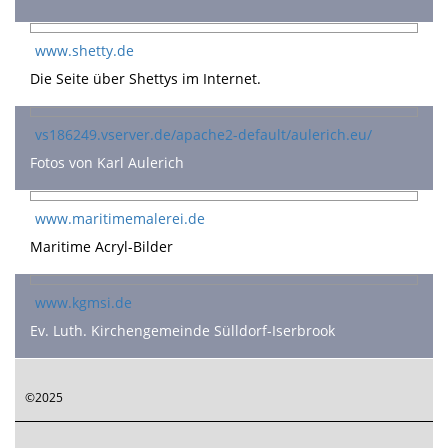
www.shetty.de
Die Seite über Shettys im Internet.
vs186249.vserver.de/apache2-default/aulerich.eu/
Fotos von Karl Aulerich
www.maritimemalerei.de
Maritime Acryl-Bilder
www.kgmsi.de
Ev. Luth. Kirchengemeinde Sülldorf-Iserbrook
©2025